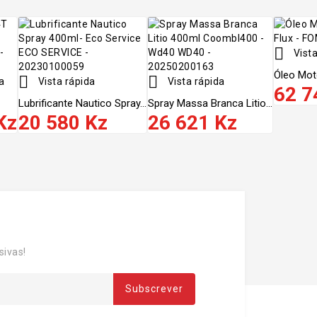

Vista
Óleo Moto


a
Vista rápida
Vista rápida
62 7
Lubrificante Nautico Spray...
Spray Massa Branca Litio...
Kz
20 580 Kz
26 621 Kz
sivas!