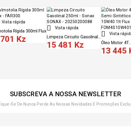
Vista rápida

Vista rápida
otolia Rígida 300ml Flux

Vista rápid
 701 Kz
Limpeza Circuito Gasolinal...
15 481 Kz
Óleo Motor 4T...
13 445 
SUBSCREVA A NOSSA NEWSLETTER
fique-Se De Nunca Perde As Nossas Novidades E Promoções Exclu