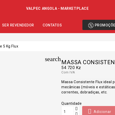
VALPEC ANGOLA - MARKETPLACE
PROMOÇÕ
SER REVENDEDOR
CONTATOS
 5 Kg Flux
search
MASSA CONSISTENT
54 720 Kz
Com IVA
Massa Consistente Flux ideal pa
mecânicas (móveis e estáticas
correntes, dobradiças, etc.
Quantidade

Adicionar