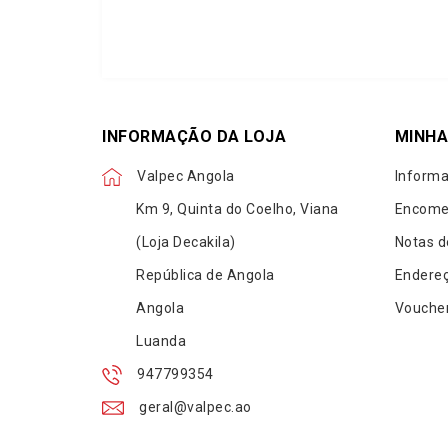
INFORMAÇÃO DA LOJA
MINHA
Valpec Angola
Informa
Km 9, Quinta do Coelho, Viana
Encome
(Loja Decakila)
Notas d
República de Angola
Endere
Angola
Vouche
Luanda
947799354
geral@valpec.ao