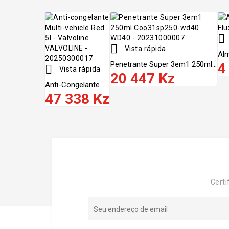


Vista rápida
Alm
Penetrante Super 3em1 250ml...
4

Vista rápida
20 447 Kz
Anti-Congelante...
47 338 Kz
Certi