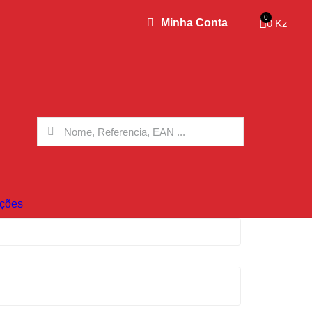
Minha Conta
0 Kz
ções