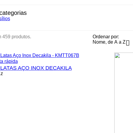
categorias
ílios
 459 produtos.
Ordenar por:

Nome, de A a Z
ta rápida
LATAS AÇO INOX DECAKILA
Kz