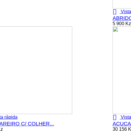

Vista
ABRID
5 900 K

ta rápida
Vista
REIRO C/ COLHER...
ACUCAR
Kz
30 156 