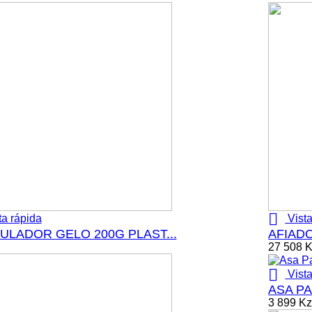

ta rápida
Vista
LADOR GELO 200G PLAST...
AFIADO
27 508 

Vista
ASA P
3 899 K