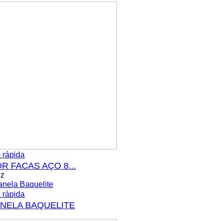
 rápida
R FACAS AÇO 8...
Kz
 rápida
ANELA BAQUELITE
z