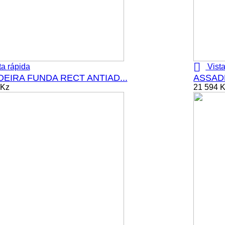

ta rápida
Vista
EIRA FUNDA RECT ANTIAD...
ASSADE
 Kz
21 594 