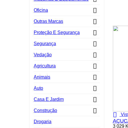

Oficina

Outras Marcas

Proteção E Segurança

Segurança

Vedação

Agricultura

Animais

Auto

Casa E Jardim

Construção

Vis
AÇUCA
Drogaria
3 029 