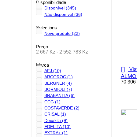
Disponibilidade
Disponível
(345)
Não disponível
(36)
Selections
Novo produto
(22)
Preço
2 667 Kz - 2 552 783 Kz
Marca

Vis
AFJ
(10)
ALMOF
ARCOROC
(1)
70 306
BERGNER
(4)
BORMIOLI
(7)
BRABANTIA
(6)
CCG
(1)
COSTAVERDE
(2)
CRISAL
(1)
Decakila
(9)
EDELITA
(10)
EXTRA+
(1)