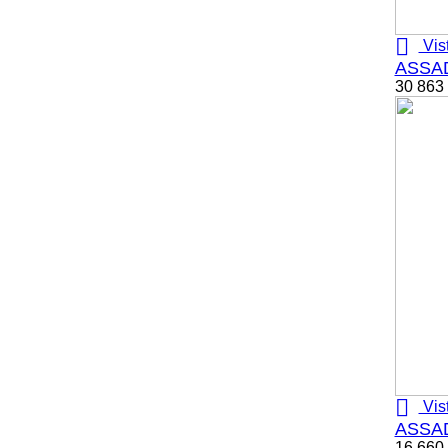

Vis
ASSAD
30 863

Vis
ASSAD
16 660