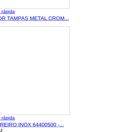
 rápida
OR TAMPAS METAL CROM...
z
 rápida
EIRO INOX 64400500 -...
Kz