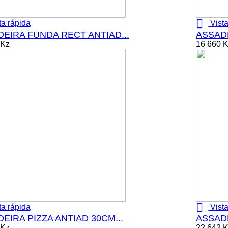

ta rápida
Vista
EIRA FUNDA RECT ANTIAD...
ASSADE
 Kz
16 660 

ta rápida
Vista
EIRA PIZZA ANTIAD 30CM...
ASSADE
 Kz
22 642 