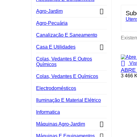

Agro-Jardim
Sub
Utens
Agro-Pecuária
Canalização E Saneamento
Existem

Casa E Utilidades
Colas, Vedantes E Outros

Vis
Químicos
ABRE 
3 466 
Colas, Vedantes E Químicos
Electrodomésticos
Iluminação E Material Elétrico
Informatica

Máquinas Agro-Jardim

Máquinas E Equipamentos