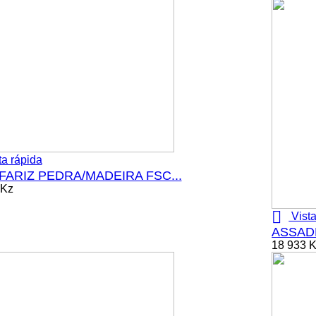
ta rápida
ARIZ PEDRA/MADEIRA FSC...
 Kz

Vista
ASSADE
18 933 