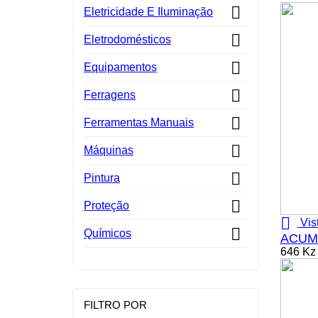

Eletricidade E Iluminação

Eletrodomésticos

Equipamentos

Ferragens

Ferramentas Manuais

Máquinas

Pintura

Proteção

Vis

Químicos
ACUMU
646 Kz
FILTRO POR