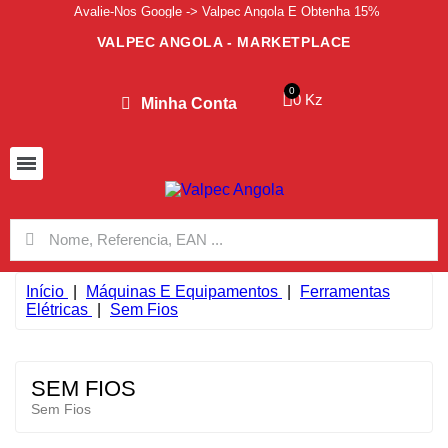
Avalie-Nos Google -> Valpec Angola E Obtenha 15%
VALPEC ANGOLA - MARKETPLACE
0 Kz
Minha Conta
Início
Máquinas E Equipamentos
Ferramentas
Elétricas
Sem Fios
SEM FIOS
Sem Fios