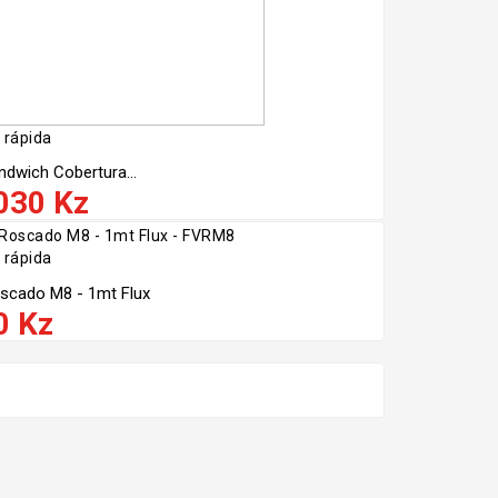
 rápida
ndwich Cobertura...
030 Kz
 rápida
scado M8 - 1mt Flux
0 Kz