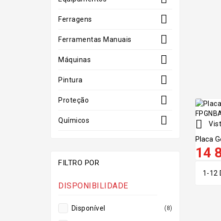

Ferragens

Ferramentas Manuais

Máquinas

Pintura

Proteção

Químicos

Vist
Placa G
14 
FILTRO POR
1-12 
DISPONIBILIDADE
Disponível
(8)