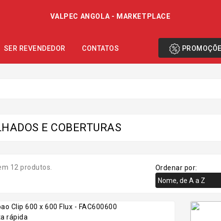
VALPEC ANGOLA - MARKETPLACE
PROMOÇÕ
SER REVENDEDOR
CONTATOS
LHADOS E COBERTURAS
em 12 produtos.
Ordenar por:
Nome, de A a Z
a rápida