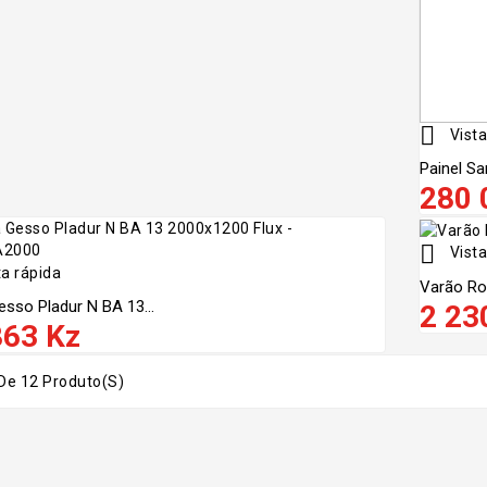

Vista
Painel Sa
280 

Vista
a rápida
Varão Ro
esso Pladur N BA 13...
2 23
863 Kz
De 12 Produto(s)