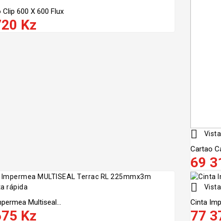
 Clip 600 X 600 Flux
720 Kz

Vista
Cartao C
69 3

a rápida
Vista
permea Multiseal...
Cinta Imp
675 Kz
77 3