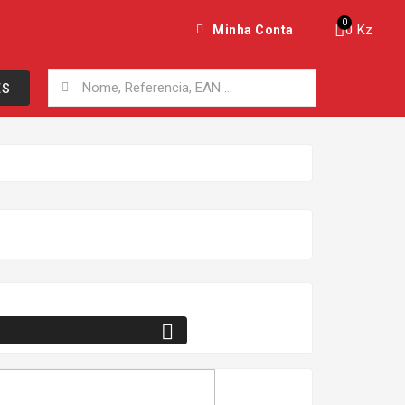
0 Kz
Minha Conta
ES
