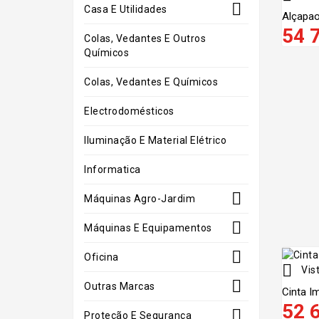

Casa E Utilidades
Alçapao
54 
Colas, Vedantes E Outros
Químicos
Colas, Vedantes E Químicos
Electrodomésticos
Iluminação E Material Elétrico
Informatica

Máquinas Agro-Jardim

Máquinas E Equipamentos

Oficina

Vist

Outras Marcas
Cinta Im
52 

Proteção E Segurança