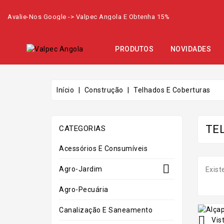
Avalie-Nos Google -> Valpec Angola E Obtenha 15%
PRODUTOS
NOVIDADES
Início
Construção
Telhados E Coberturas
TE
CATEGORIAS
Acessórios E Consumíveis

Agro-Jardim
Exist
Agro-Pecuária
Canalização E Saneamento

Vist