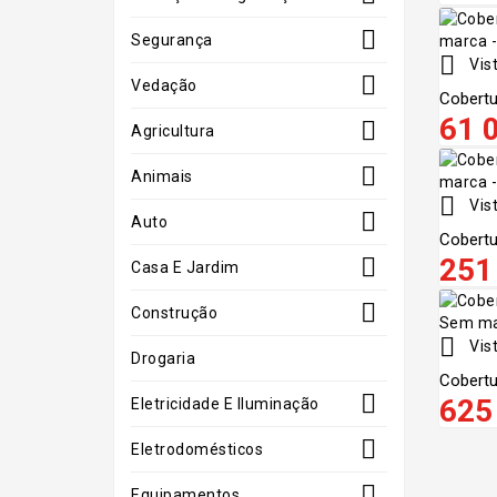

Segurança

Vist

Vedação
Cobertu
61 

Agricultura

Animais

Vist

Auto
Cobertu
251

Casa E Jardim

Construção

Vist
Drogaria
Cobertu

625
Eletricidade E Iluminação

Eletrodomésticos

Equipamentos