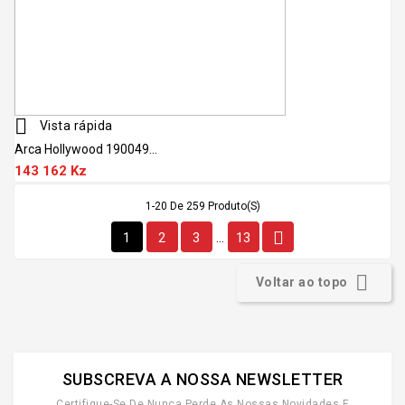

Vista rápida
Arca Hollywood 190049...
143 162 Kz
1-20 De 259 Produto(s)

1
2
3
13
…

Voltar ao topo
SUBSCREVA A NOSSA NEWSLETTER
Certifique-Se De Nunca Perde As Nossas Novidades E