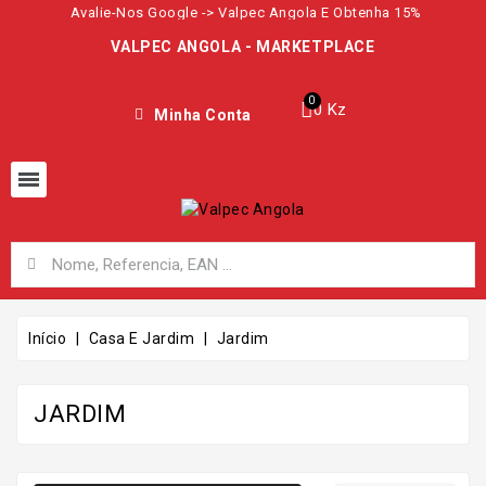
Avalie-Nos Google -> Valpec Angola E Obtenha 15%
VALPEC ANGOLA - MARKETPLACE
0 Kz
Minha Conta
Início
Casa E Jardim
Jardim
JARDIM