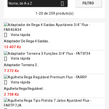

FILTRO
Nome, de A a Z
1-20 de 259 produto(s)

Vista rápida
Adaptador De Rega 4 Saidas...
13 407 Kz

Vista rápida
Adaptador Torneira 3...
7 272 Kz

Vista rápida
Agulheta Rega Regulável...
2 738 Kz