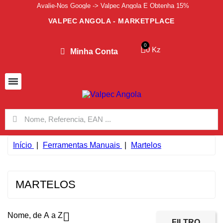
Avalie-Nos Google -> Valpec Angola E Obtenha 15%
VALPEC ANGOLA - MARKETPLACE
0 Kz
Minha Conta
Início
Ferramentas Manuais
Martelos
MARTELOS

Nome, de A a Z
FILTRO