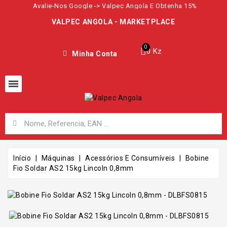
Avalie-Nos Google -> Valpec Angola E Obtenha 15%
VALPEC ANGOLA - MARKETPLACE
0 Kz
Minha Conta
Início
Máquinas
Acessórios E Consumíveis
Bobine
Fio Soldar AS2 15kg Lincoln 0,8mm