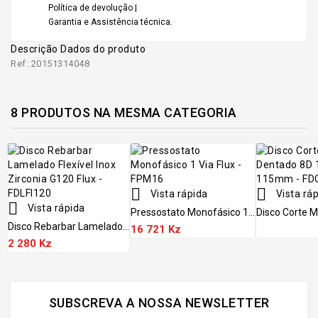
Política de devolução |
Garantia e Assistência técnica.
Descrição
Dados do produto
Ref: 20151314048
8 PRODUTOS NA MESMA CATEGORIA


Vista rápida
Vista rá

Vista rápida
Pressostato Monofásico 1...
Disco Corte M
Disco Rebarbar Lamelado...
16 721 Kz
2 280 Kz
SUBSCREVA A NOSSA NEWSLETTER