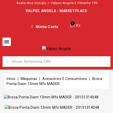
Avalie-Nos Google -> Valpec Angola E Obtenha 15%
VALPEC ANGOLA - MARKETPLACE
0 Kz
Minha Conta
Início
Máquinas
Acessórios E Consumíveis
Broca
Ponta Diam 13mm Mfx MADER