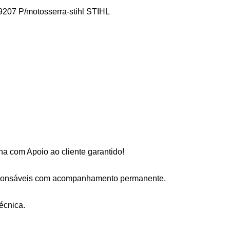
9207 P/motosserra-stihl STIHL
a com Apoio ao cliente garantido!
sponsáveis com acompanhamento permanente.
écnica.