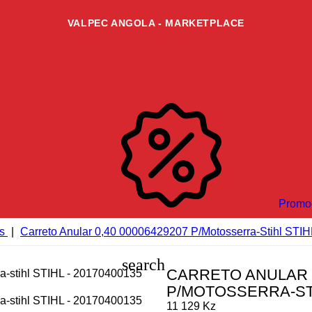
VALPEC ANGOLA - MARKETPLACE
Promo
s
Carreto Anular 0,40 00006429207 P/motosserra-Stihl STIH
search
CARRETO ANULAR 0
P/MOTOSSERRA-ST
11 129 Kz