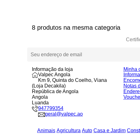
8 produtos na mesma categoria
Certif
Informação da loja
Minha 
Valpec Angola
Inform
Km 9, Quinta do Coelho, Viana
Encom
(Loja Decakila)
Notas d
República de Angola
Endere
Angola
Vouche
Luanda
947799354
geral@valpec.ao
Animais
Agricultura
Auto
Casa e Jardim
Const