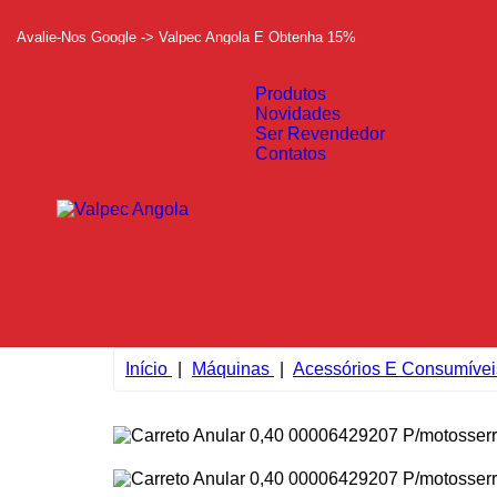
Avalie-Nos Google -> Valpec Angola E Obtenha 15%
Produtos
Novidades
Ser Revendedor
Contatos
Início
Máquinas
Acessórios E Consumívei