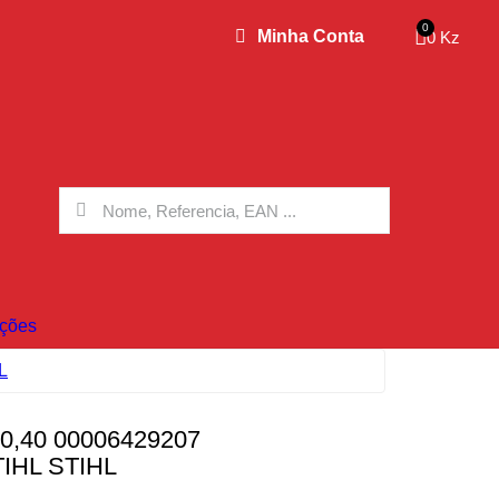
Minha Conta
0 Kz
ções
L
,40 00006429207
IHL STIHL