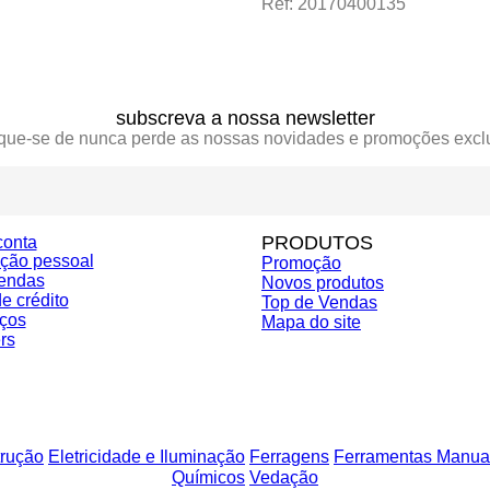
Ref: 20170400135
subscreva a nossa newsletter
ique-se de nunca perde as nossas novidades e promoções excl
PRODUTOS
conta
ação pessoal
Promoção
endas
Novos produtos
e crédito
Top de Vendas
ços
Mapa do site
rs
rução
Eletricidade e Iluminação
Ferragens
Ferramentas Manua
Químicos
Vedação