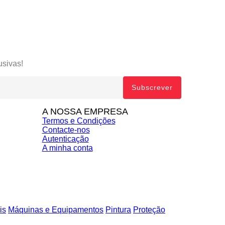
usivas!
A NOSSA EMPRESA
Termos e Condições
Contacte-nos
Autenticação
A minha conta
is
Máquinas e Equipamentos
Pintura
Proteção