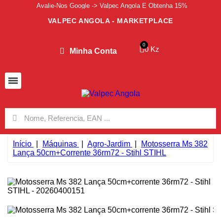
Avalie-Nos Google -> Valpec Angola E Obtenha 15%
VALPEC ANGOLA - MARKETPLACE
0 Kz
Minha Conta
Início
Máquinas
Agro-Jardim
Motosserra Ms 382
Lança 50cm+corrente 36rm72 - Stihl STIHL