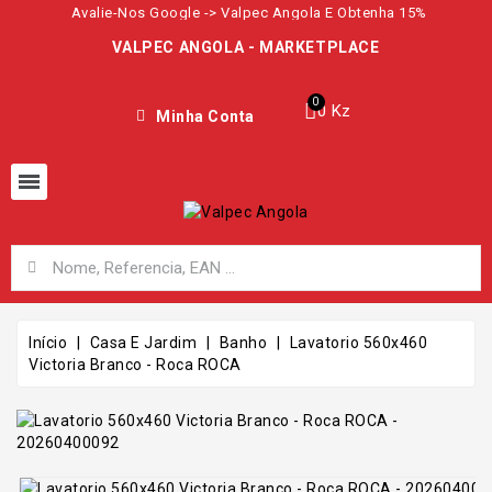
Avalie-Nos Google -> Valpec Angola E Obtenha 15%
VALPEC ANGOLA - MARKETPLACE
0 Kz
Minha Conta
Início
Casa E Jardim
Banho
Lavatorio 560x460
Victoria Branco - Roca ROCA