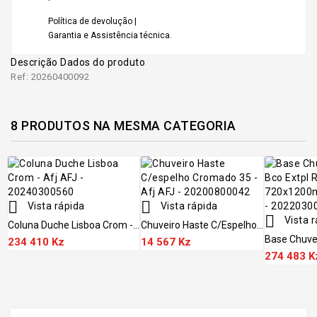
Política de devolução |
Garantia e Assistência técnica.
Descrição
Dados do produto
Ref: 20260400092
8 PRODUTOS NA MESMA CATEGORIA


Vista rápida
Vista rápida

Vista r
Coluna Duche Lisboa Crom -...
Chuveiro Haste C/espelho...
Base Chuveir
234 410 Kz
14 567 Kz
274 483 K