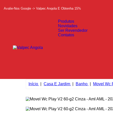
Avalie-Nos Google -> Valpec Angola E Obtenha 15%
Produtos
Novidades
Ser Revendedor
Contatos
Início
Casa E Jardim
Banho
Movel Wc P