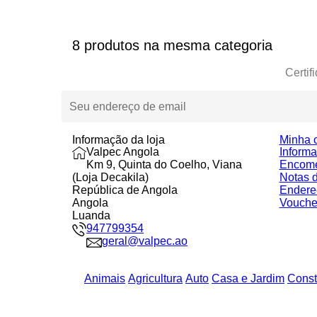
8 produtos na mesma categoria
Certif
Informação da loja
Minha 
Valpec Angola
Inform
Km 9, Quinta do Coelho, Viana
Encom
(Loja Decakila)
Notas d
República de Angola
Endere
Angola
Vouche
Luanda
947799354
geral@valpec.ao
Animais
Agricultura
Auto
Casa e Jardim
Const