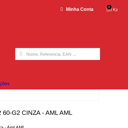
Minha Conta
0 Kz
ções
60-G2 CINZA - AML AML
za - Aml AML