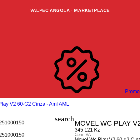
VALPEC ANGOLA - MARKETPLACE
Promo
lay V2 60-G2 Cinza - Aml AML
search
MOVEL WC PLAY V2 
345 121 Kz
Com IVA
Movel Wc Play V2 60-g2 Cin