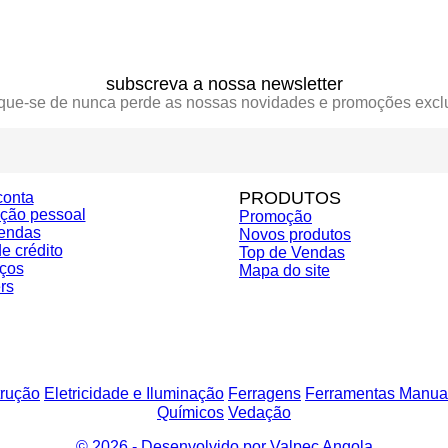
subscreva a nossa newsletter
ique-se de nunca perde as nossas novidades e promoções excl
PRODUTOS
conta
ação pessoal
Promoção
endas
Novos produtos
e crédito
Top de Vendas
ços
Mapa do site
rs
rução
Eletricidade e Iluminação
Ferragens
Ferramentas Manua
Químicos
Vedação
© 2026 - Desenvolvido por Valpec Angola