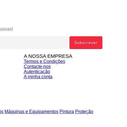
usivas!
A NOSSA EMPRESA
Termos e Condições
Contacte-nos
Autenticação
A minha conta
is
Máquinas e Equipamentos
Pintura
Proteção