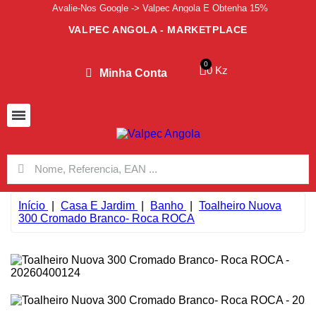
Avalie-Nos Google -> Valpec Angola E Obtenha 15%
VALPEC ANGOLA - MARKETPLACE
0 Kz
Minha Conta
Início
Casa E Jardim
Banho
Toalheiro Nuova
300 Cromado Branco- Roca ROCA