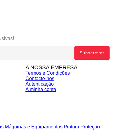
usivas!
A NOSSA EMPRESA
Termos e Condições
Contacte-nos
Autenticação
A minha conta
is
Máquinas e Equipamentos
Pintura
Proteção