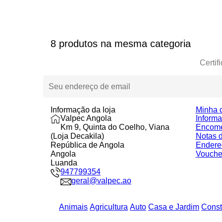
8 produtos na mesma categoria
Certif
Informação da loja
Minha 
Valpec Angola
Inform
Km 9, Quinta do Coelho, Viana
Encom
(Loja Decakila)
Notas d
República de Angola
Endere
Angola
Vouche
Luanda
947799354
geral@valpec.ao
Animais
Agricultura
Auto
Casa e Jardim
Const