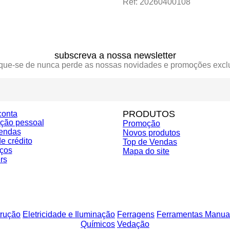
Ref: 20260400108
subscreva a nossa newsletter
ique-se de nunca perde as nossas novidades e promoções excl
PRODUTOS
conta
ação pessoal
Promoção
endas
Novos produtos
e crédito
Top de Vendas
ços
Mapa do site
rs
rução
Eletricidade e Iluminação
Ferragens
Ferramentas Manua
Químicos
Vedação