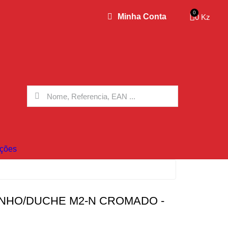
Minha Conta
0 Kz
ções
ANHO/DUCHE M2-N CROMADO -