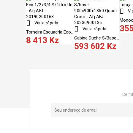

Vi
Monoc

Vista rápida
355

Vista rápida
Torneira Esquadria Eco...
8 413 Kz
Cabine Duche S/base...
593 602 Kz
Certi