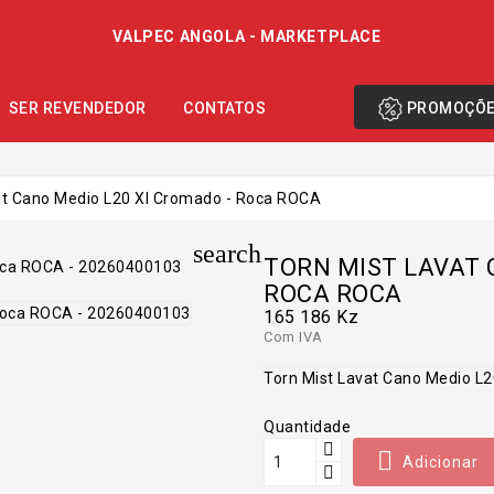
VALPEC ANGOLA - MARKETPLACE
PROMOÇÕ
SER REVENDEDOR
CONTATOS
at Cano Medio L20 Xl Cromado - Roca ROCA
search
TORN MIST LAVAT 
ROCA ROCA
165 186 Kz
Com IVA
Torn Mist Lavat Cano Medio L
Quantidade

Adicionar