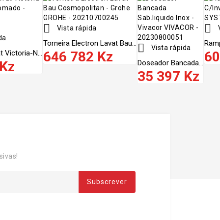


Vista rápida
V
da
Torneira Electron Lavat Bau...
Ramp

Vista rápida
 Victoria-N...
646 782 Kz
60
 Kz
Doseador Bancada...
35 397 Kz
sivas!