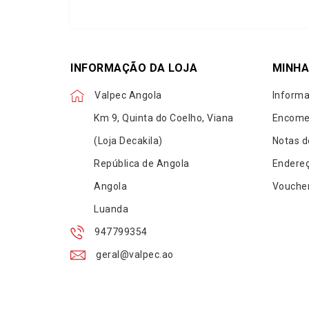
INFORMAÇÃO DA LOJA
MINHA
Valpec Angola
Informa
Km 9, Quinta do Coelho, Viana
Encome
(Loja Decakila)
Notas d
República de Angola
Endere
Angola
Vouche
Luanda
947799354
geral@valpec.ao