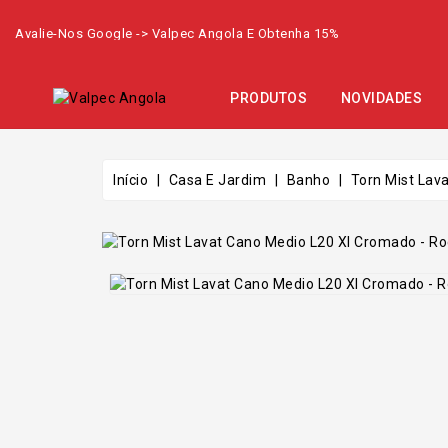
Avalie-Nos Google -> Valpec Angola E Obtenha 15%
PRODUTOS
NOVIDADES
Início
Casa E Jardim
Banho
Torn Mist Lav