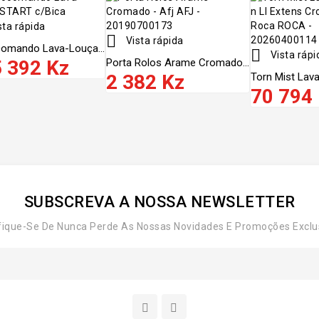
sta rápida

Vista rápida
omando Lava-Louça...

Vista rápi
 392 Kz
Porta Rolos Arame Cromado...
2 382 Kz
Torn Mist Lavat
70 794
SUBSCREVA A NOSSA NEWSLETTER
fique-Se De Nunca Perde As Nossas Novidades E Promoções Exclu