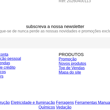
Ref: 20260400113
subscreva a nossa newsletter
ique-se de nunca perde as nossas novidades e promoções excl
PRODUTOS
conta
ação pessoal
Promoção
endas
Novos produtos
e crédito
Top de Vendas
ços
Mapa do site
rs
rução
Eletricidade e Iluminação
Ferragens
Ferramentas Manua
Químicos
Vedação