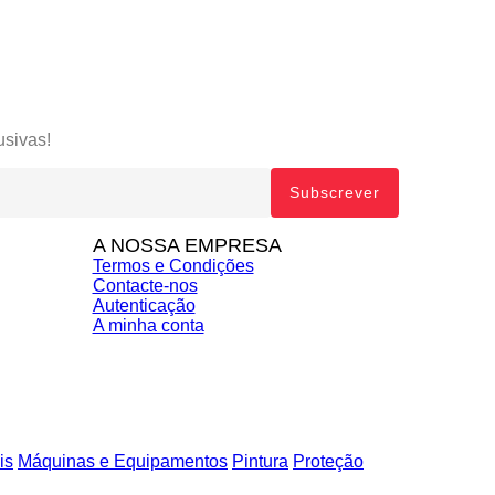
usivas!
A NOSSA EMPRESA
Termos e Condições
Contacte-nos
Autenticação
A minha conta
is
Máquinas e Equipamentos
Pintura
Proteção