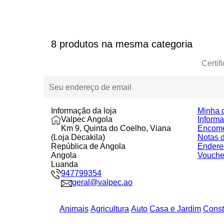
8 produtos na mesma categoria
Certif
Informação da loja
Minha 
Valpec Angola
Inform
Km 9, Quinta do Coelho, Viana
Encom
(Loja Decakila)
Notas d
República de Angola
Endere
Angola
Vouche
Luanda
947799354
geral@valpec.ao
Animais
Agricultura
Auto
Casa e Jardim
Const