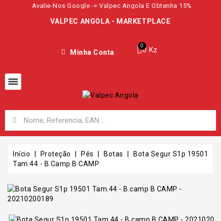
Avalie-Nos Google -> Valpec Angola E Obtenha 15%
VALPEC ANGOLA - MARKETPLACE
0 Kz
Minha Conta
Início
Proteção
Pés
Botas
Bota Segur S1p 19501
Tam.44 - B.camp B CAMP