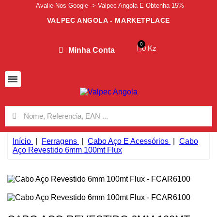
Avalie-Nos Google -> Valpec Angola E Obtenha 15%
VALPEC ANGOLA - MARKETPLACE
0 Kz
Minha Conta
Início
Ferragens
Cabo Aço E Acessórios
Cabo
Aço Revestido 6mm 100mt Flux