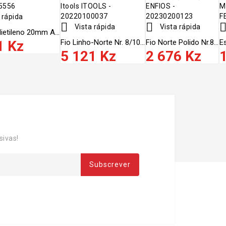
 rápida


Vista rápida
Vista rápida
ietileno 20mm A...
1 Kz
Fio Linho-Norte Nr. 8/10...
Fio Norte Polido Nr.8...
Es
5 121 Kz
2 676 Kz
sivas!