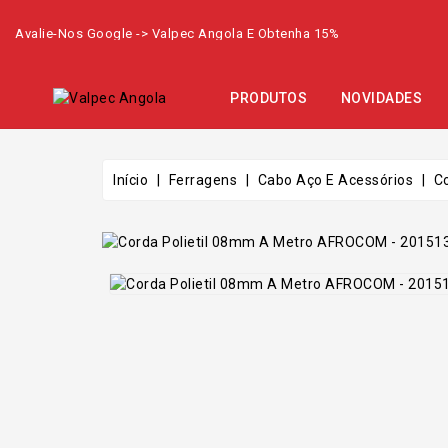
Avalie-Nos Google -> Valpec Angola E Obtenha 15%
PRODUTOS
NOVIDADES
Início
Ferragens
Cabo Aço E Acessórios
C