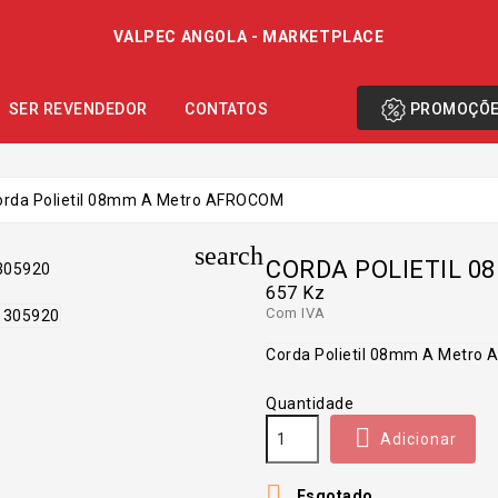
VALPEC ANGOLA - MARKETPLACE
PROMOÇÕ
SER REVENDEDOR
CONTATOS
orda Polietil 08mm A Metro AFROCOM
search
CORDA POLIETIL 
657 Kz
Com IVA
Corda Polietil 08mm A Metro
Quantidade

Adicionar

Esgotado