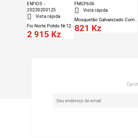

Vista rápida

Vista rápida
Mosquetão Galvanizado Com...
Fio Norte Polido Nr.12...
821 Kz
2 915 Kz
Certi