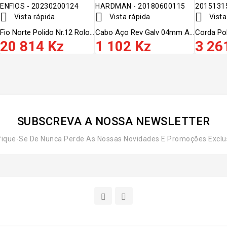



Vista rápida
Vista rápida
Vista
Fio Norte Polido Nr.12 Rolo...
Cabo Aço Rev Galv 04mm A...
Corda Pol
20 814 Kz
1 102 Kz
3 26
SUBSCREVA A NOSSA NEWSLETTER
fique-Se De Nunca Perde As Nossas Novidades E Promoções Exclu