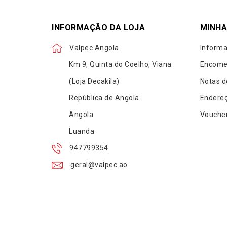
INFORMAÇÃO DA LOJA
MINHA
Valpec Angola
Informa
Km 9, Quinta do Coelho, Viana
Encome
(Loja Decakila)
Notas d
República de Angola
Endere
Angola
Vouche
Luanda
947799354
geral@valpec.ao