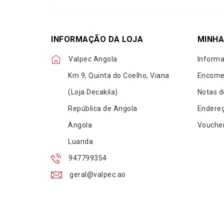
INFORMAÇÃO DA LOJA
MINHA
Valpec Angola
Informa
Km 9, Quinta do Coelho, Viana
Encome
(Loja Decakila)
Notas d
República de Angola
Endere
Angola
Vouche
Luanda
947799354
geral@valpec.ao