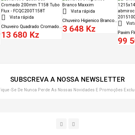

Vista rápida

Vista rápida
Chuveiro Higienico Branco...

Vist
Chuveiro Quadrado Cromado...
3 648 Kz
.
13 680 Kz
Pavim Fl
99 5
SUBSCREVA A NOSSA NEWSLETTER
fique-Se De Nunca Perde As Nossas Novidades E Promoções Exclu