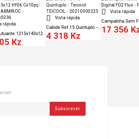

Vista rápida

Vista rápida
Campaínha Sem Fios
a rápida
Cabide Ref.15 Quintuplo -...
17 356 K
utuante 1215x143x12...
4 318 Kz
05 Kz
sivas!