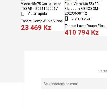

Vista rápida

Vista rápida
Tapete Goma & Pvc Viena...
23 469 Kz
Tanque Lavar Roupa Fibra..
410 794 Kz
Certi