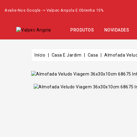
Avalie-Nos Google -> Valpec Angola E Obtenha 15%
PRODUTOS
NOVIDADES
Início
Casa E Jardim
Casa
Almofada Velu