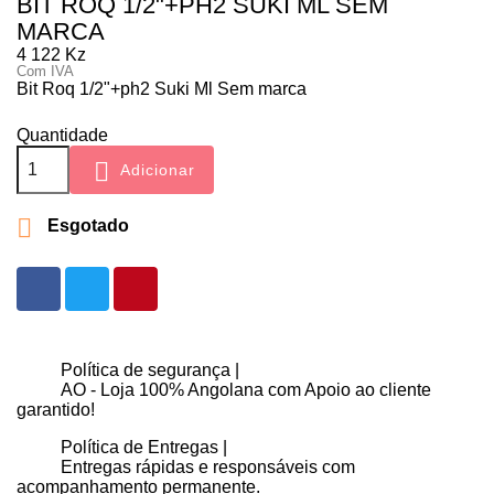
BIT ROQ 1/2"+PH2 SUKI ML SEM
MARCA
4 122 Kz
Com IVA
Bit Roq 1/2"+ph2 Suki Ml Sem marca
Quantidade

Adicionar

Esgotado
Política de segurança |
AO - Loja 100% Angolana com Apoio ao cliente
garantido!
Política de Entregas |
Entregas rápidas e responsáveis com
acompanhamento permanente.