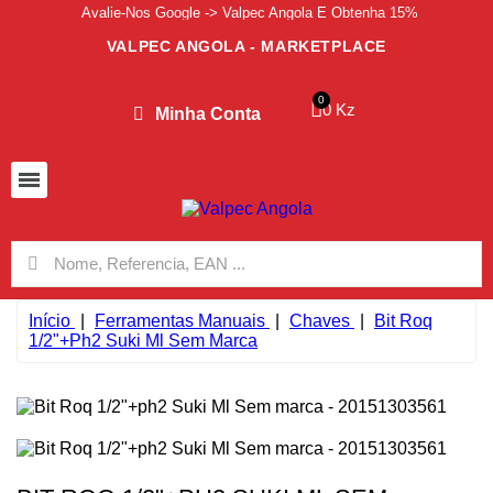
Avalie-Nos Google -> Valpec Angola E Obtenha 15%
VALPEC ANGOLA - MARKETPLACE
0 Kz
Minha Conta
Início
Ferramentas Manuais
Chaves
Bit Roq
1/2"+ph2 Suki Ml Sem Marca