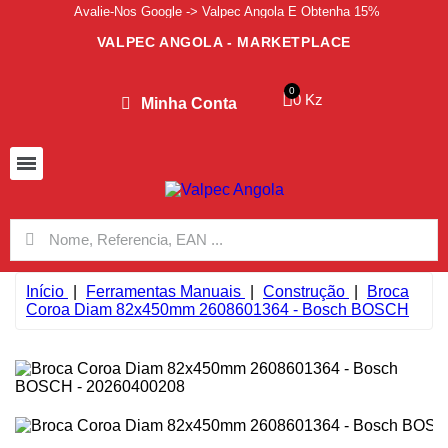
Avalie-Nos Google -> Valpec Angola E Obtenha 15%
VALPEC ANGOLA - MARKETPLACE
0 Kz
Minha Conta
Início
Ferramentas Manuais
Construção
Broca
Coroa Diam 82x450mm 2608601364 - Bosch BOSCH