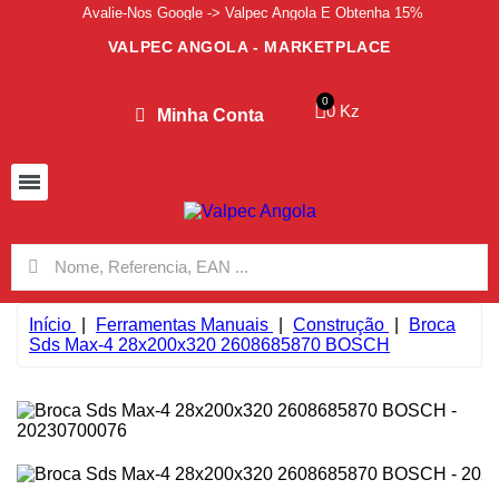
Avalie-Nos Google -> Valpec Angola E Obtenha 15%
VALPEC ANGOLA - MARKETPLACE
0 Kz
Minha Conta
Início
Ferramentas Manuais
Construção
Broca
Sds Max-4 28x200x320 2608685870 BOSCH