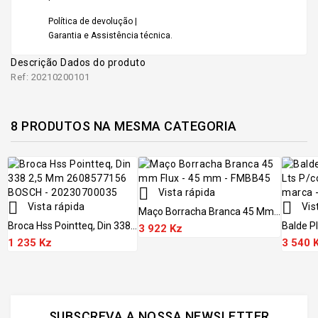
Política de devolução |
Garantia e Assistência técnica.
Descrição
Dados do produto
Ref: 20210200101
8 PRODUTOS NA MESMA CATEGORIA

Vista rápida


Vista rápida
Vis
Maço Borracha Branca 45 Mm...
Broca Hss Pointteq, Din 338...
Balde Pl
3 922 Kz
1 235 Kz
3 540 
SUBSCREVA A NOSSA NEWSLETTER