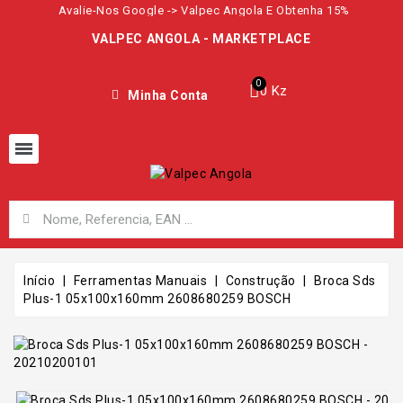
Avalie-Nos Google -> Valpec Angola E Obtenha 15%
VALPEC ANGOLA - MARKETPLACE
0 Kz
Minha Conta
Início
Ferramentas Manuais
Construção
Broca Sds
Plus-1 05x100x160mm 2608680259 BOSCH