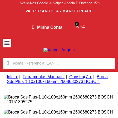
Avalie-Nos Google -> Valpec Angola E Obtenha 15%
VALPEC ANGOLA - MARKETPLACE
0 Kz
Minha Conta
Início
Ferramentas Manuais
Construção
Broca
Sds Plus-1 10x100x160mm 2608680273 BOSCH