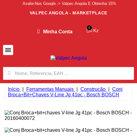
Avalie-Nos Google -> Valpec Angola E Obtenha 15%
VALPEC ANGOLA - MARKETPLACE
0 Kz
Minha Conta
Início
Ferramentas Manuais
Construção
Conj
Broca+bit+chaves V-Line Jg 41pc - Bosch BOSCH