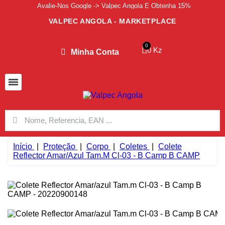
Avalie-Nos Google -> Valpec Angola E Obtenha 15%
VALPEC ANGOLA - MARKETPLACE
0 Kz
Minha Conta
Início
Proteção
Corpo
Coletes
Colete
Reflector Amar/azul Tam.m Cl-03 - B Camp B CAMP