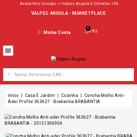
Avalie-Nos Google -> Valpec Angola E Obtenha 15%
VALPEC ANGOLA - MARKETPLACE
0 Kz
Minha Conta
Início
Casa E Jardim
Cozinha
Concha Molho Anti-
Ader Profile 363627 - Brabantia BRABANTIA