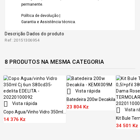
permanente.
Política de devolução |
Garantia e Assistência técnica.
Descrição
Dados do produto
Ref: 20151306954
8 PRODUTOS NA MESMA CATEGORIA

Vista rápida
Batedeira 200w Decakila

Vista rápida
23 804 Kz

Vista r
Copo Agua/vinho Vidro 350ml...
Kit Bule Term
14 376 Kz
34 501 Kz