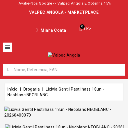
Avalie-Nos Google -> Valpec Angola E Obtenha 15%
VALPEC ANGOLA - MARKETPLACE
0 Kz
Minha Conta
Início
Drogaria
Lixivia Gentil Pastilhass 18un -
Neoblanc NEOBLANC