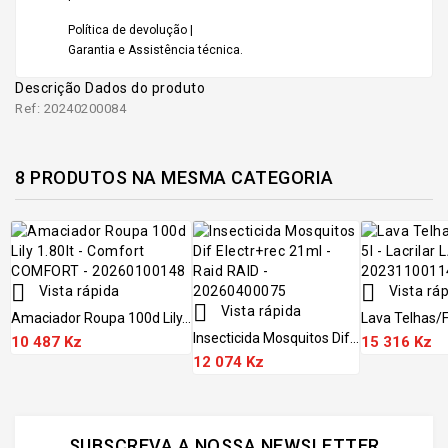
Política de devolução |
Garantia e Assistência técnica.
Descrição
Dados do produto
Ref: 20240200084
8 PRODUTOS NA MESMA CATEGORIA


Vista rápida
Vista rá

Vista rápida
Amaciador Roupa 100d Lily...
Lava Telhas/fa
Insecticida Mosquitos Dif...
10 487 Kz
15 316 Kz
12 074 Kz
SUBSCREVA A NOSSA NEWSLETTER