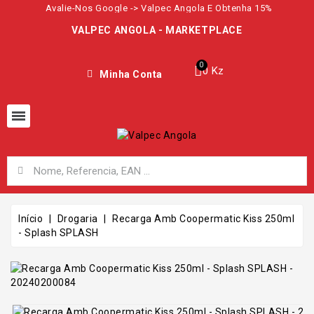
Avalie-Nos Google -> Valpec Angola E Obtenha 15%
VALPEC ANGOLA - MARKETPLACE
0 Kz
Minha Conta
Início
Drogaria
Recarga Amb Coopermatic Kiss 250ml
- Splash SPLASH