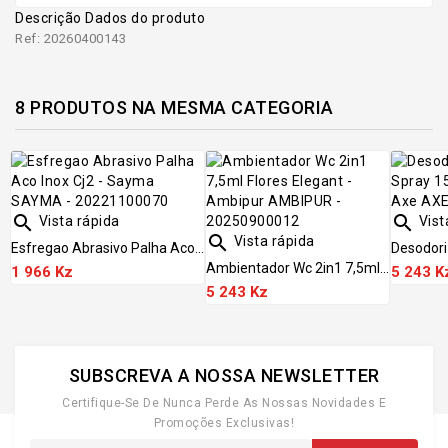
Descrição
Dados do produto
Ref: 20260400143
8 PRODUTOS NA MESMA CATEGORIA


Vista rápida
Vist

Vista rápida
Esfregao Abrasivo Palha Aco...
Desodori
Ambientador Wc 2in1 7,5ml...
1 966 Kz
5 243 K
5 243 Kz
SUBSCREVA A NOSSA NEWSLETTER
Certifique-Se De Nunca Perde As Nossas Novidades E
Promoções Exclusivas!