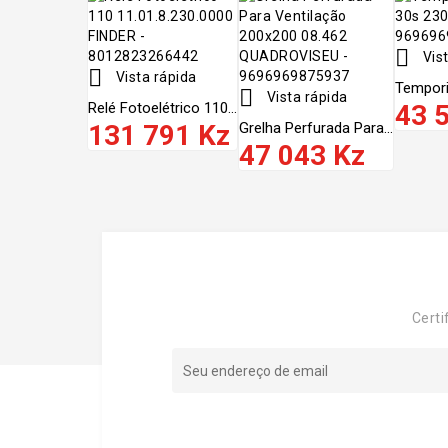

Vist

Vista rápida
Tempori

Vista rápida
Relé Fotoelétrico 110...
43 
131 791 Kz
Grelha Perfurada Para...
47 043 Kz
Certi