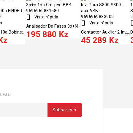

Vista rápida

da
Vista rápida
Analisador De Fases 3p+n...
10a Bobine:...
195 880 Kz
Contactor Auxiliar 2 Inv....
D
Kz
45 289 Kz
sivas!