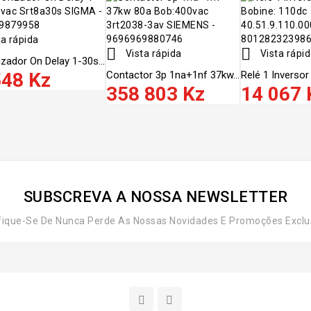
a rápida


Vista rápida
Vista rápi
zador On Delay 1-30s...
548 Kz
Contactor 3p 1na+1nf 37kw...
Relé 1 Inversor 
358 803 Kz
14 067 
SUBSCREVA A NOSSA NEWSLETTER
fique-Se De Nunca Perde As Nossas Novidades E Promoções Exclu