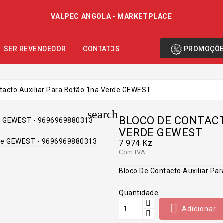
VALPEC ANGOLA - MARKETPLACE
PROMOÇÕ
SER REVENDEDOR
CONTATOS
tacto Auxiliar Para Botão 1na Verde GEWEST
search
BLOCO DE CONTACT
VERDE GEWEST
7 974 Kz
Com IVA
Bloco De Contacto Auxiliar P
Quantidade

Adicionar