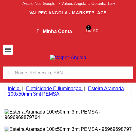
Avalie-Nos Google -> Valpec Angola E Obtenha 15%
VALPEC ANGOLA - MARKETPLACE
0 Kz
Minha Conta
Início
Eletricidade E Iluminação
Esteira Aramada
100x50mm 3mt PEMSA