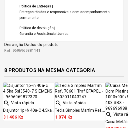
Política de Entregas |
Entregas rápidas e responsáveis com acompanhamento
permanente.
Política de devolução |
Garantia e Assistência técnica.
Descrição
Dados do produto
Ref: 9696969881141
8 PRODUTOS NA MESMA CATEGORIA


Vista rápida
Vista rápida
Disjuntor 1p+n 40a-C 4,5ka...
Tecla Simples Marfim Ref....

Vista r
31 486 Kz
1 074 Kz
Caixa Metáli