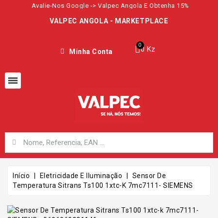
Avalie-Nos Google -> Valpec Angola E Obtenha 15%
VALPEC ANGOLA - MARKETPLACE
0 Kz
Minha Conta
Início
Eletricidade E Iluminação
Sensor De
Temperatura Sitrans Ts100 1xtc-K 7mc7111- SIEMENS