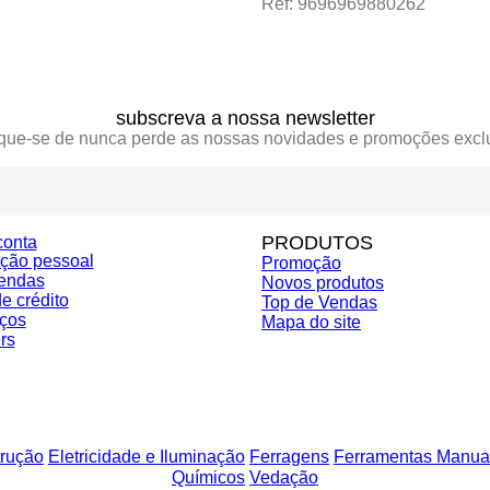
Ref: 9696969880262
subscreva a nossa newsletter
ique-se de nunca perde as nossas novidades e promoções excl
PRODUTOS
conta
ação pessoal
Promoção
endas
Novos produtos
e crédito
Top de Vendas
ços
Mapa do site
rs
rução
Eletricidade e Iluminação
Ferragens
Ferramentas Manua
Químicos
Vedação