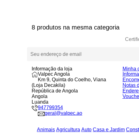
8 produtos na mesma categoria
Certif
Informação da loja
Minha 
Valpec Angola
Inform
Km 9, Quinta do Coelho, Viana
Encom
(Loja Decakila)
Notas d
República de Angola
Endere
Angola
Vouche
Luanda
947799354
geral@valpec.ao
Animais
Agricultura
Auto
Casa e Jardim
Const