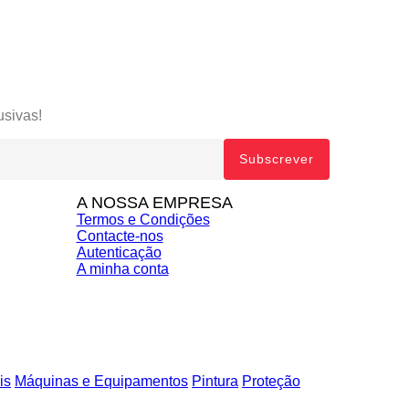
usivas!
A NOSSA EMPRESA
Termos e Condições
Contacte-nos
Autenticação
A minha conta
is
Máquinas e Equipamentos
Pintura
Proteção