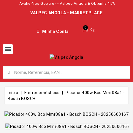
Avalie-Nos Google -> Valpec Angola E Obtenha 15%
VALPEC ANGOLA - MARKETPLACE
0 Kz
Minha Conta
Início
Eletrodomésticos
Picador 400w Bco Mmr08a1 -
Bosch BOSCH