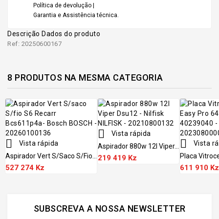
Política de devolução |
Garantia e Assistência técnica.
Descrição
Dados do produto
Ref: 20250600167
8 PRODUTOS NA MESMA CATEGORIA

Vista rápida


Vista rápida
Vista r
Aspirador 880w 12l Viper...
Aspirador Vert S/saco S/fio...
Placa Vitroc
219 419 Kz
527 274 Kz
611 910 Kz
SUBSCREVA A NOSSA NEWSLETTER