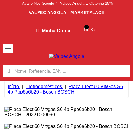
Avalie-Nos Google -> Valpec Angola E Obtenha 15%
VALPEC ANGOLA - MARKETPLACE
0 Kz
Minha Conta
Início
Eletrodomésticos
Placa Elect 60 Vit/gas S6
4p Ppp6a6b20 - Bosch BOSCH