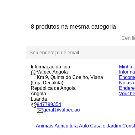
8 produtos na mesma categoria
Certif
Informação da loja
Minha 
Valpec Angola
Inform
Km 9, Quinta do Coelho, Viana
Encom
(Loja Decakila)
Notas d
República de Angola
Endere
Angola
Vouche
Luanda
947799354
geral@valpec.ao
Animais
Agricultura
Auto
Casa e Jardim
Const