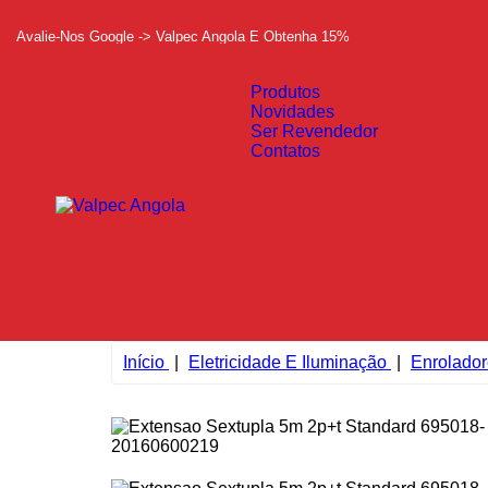
Avalie-Nos Google -> Valpec Angola E Obtenha 15%
Produtos
Novidades
Ser Revendedor
Contatos
Início
Eletricidade E Iluminação
Enrolador