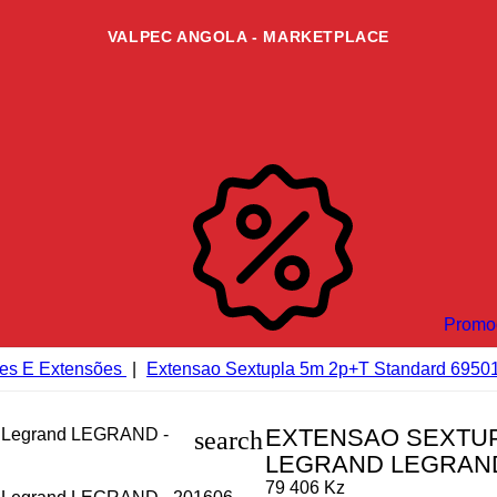
VALPEC ANGOLA - MARKETPLACE
Promo
es E Extensões
Extensao Sextupla 5m 2p+t Standard 695
EXTENSAO SEXTUPL
search
LEGRAND LEGRAN
79 406 Kz