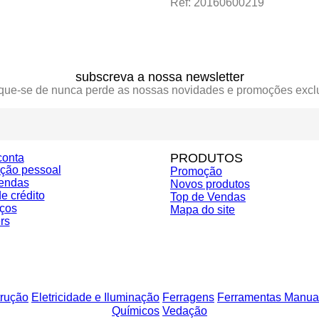
Ref: 20160600219
subscreva a nossa newsletter
ique-se de nunca perde as nossas novidades e promoções excl
PRODUTOS
conta
ação pessoal
Promoção
endas
Novos produtos
e crédito
Top de Vendas
ços
Mapa do site
rs
rução
Eletricidade e Iluminação
Ferragens
Ferramentas Manua
Químicos
Vedação