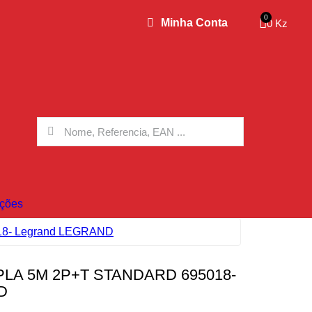
Minha Conta
0 Kz
ções
018- Legrand LEGRAND
A 5M 2P+T STANDARD 695018-
D