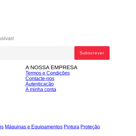
usivas!
A NOSSA EMPRESA
Termos e Condições
Contacte-nos
Autenticação
A minha conta
is
Máquinas e Equipamentos
Pintura
Proteção