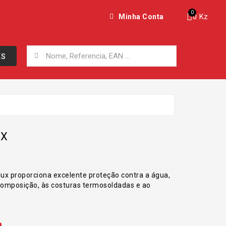
0 Kz
Minha Conta
ES
UX
lux proporciona excelente proteção contra a água,
composição, às costuras termosoldadas e ao