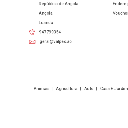
República de Angola
Endere
Angola
Vouche
Luanda
947799354
geral@valpec.ao
Animais
Agricultura
Auto
Casa E Jardim