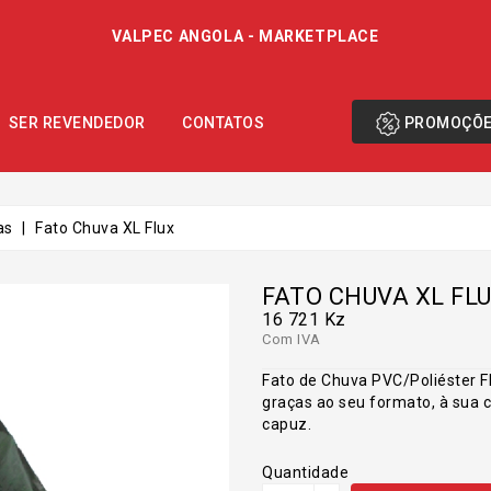
VALPEC ANGOLA - MARKETPLACE
PROMOÇÕ
SER REVENDEDOR
CONTATOS
as
Fato Chuva XL Flux
FATO CHUVA XL FL
16 721 Kz
Com IVA
Fato de Chuva PVC/Poliéster F
graças ao seu formato, à sua 
capuz.
Quantidade