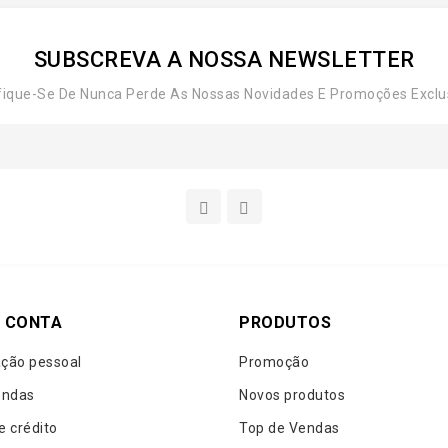
SUBSCREVA A NOSSA NEWSLETTER
fique-Se De Nunca Perde As Nossas Novidades E Promoções Exclu
 CONTA
PRODUTOS
ção pessoal
Promoção
ndas
Novos produtos
e crédito
Top de Vendas