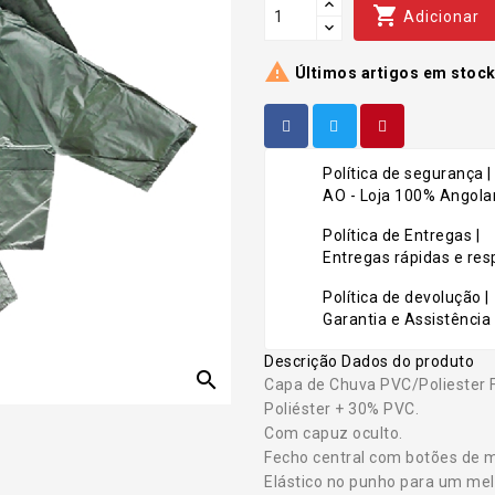

Adicionar

Últimos artigos em stoc
Política de segurança |
AO - Loja 100% Angolan
Política de Entregas |
Entregas rápidas e r
Política de devolução |
Garantia e Assistência 
Descrição
Dados do produto
search
Capa de Chuva PVC/Poliester 
Poliéster + 30% PVC.
Com capuz oculto.
Fecho central com botões de m
Elástico no punho para um mel