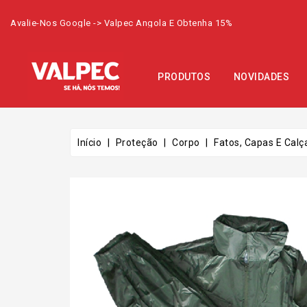
Avalie-Nos Google -> Valpec Angola E Obtenha 15%
PRODUTOS
NOVIDADES
Início
Proteção
Corpo
Fatos, Capas E Calç