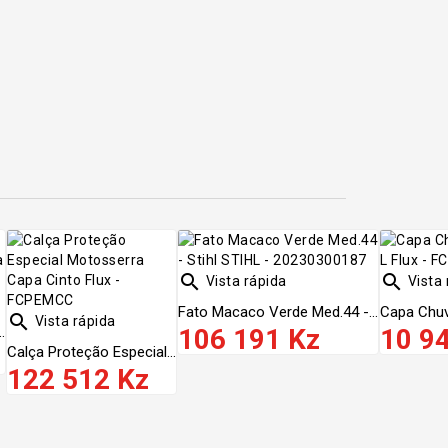


Vista rápida
Vista 
Fato Macaco Verde Med.44 -...
Capa Chuva

Vista rápida
.
106 191 Kz
10 9
Calça Proteção Especial...
122 512 Kz