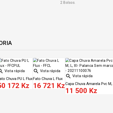
2 Bolsos.
ORIA


Vista rápida
Vista rápida

Vista rápida
ato Chuva PU L Flux
Fato Chuva L Flux
50 172 Kz
16 721 Kz
Capa Chuva Amarela Pvc M,..
11 500 Kz