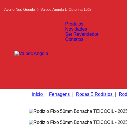
Avalie-Nos Google -> Valpec Angola E Obtenha 15%
Produtos
Novidades
Ser Revendedor
Contatos
Início
Ferragens
Rodas E Rodízios
Rod