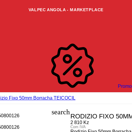
VALPEC ANGOLA - MARKETPLACE
Promo
izio Fixo 50mm Borracha TEICOCIL
search
RODIZIO FIXO 50M
2 810 Kz
Com IVA
Rodizio Fixo 50mm Borrach