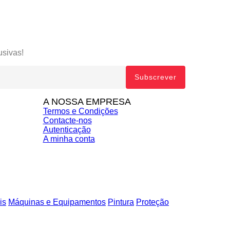
usivas!
A NOSSA EMPRESA
Termos e Condições
Contacte-nos
Autenticação
A minha conta
is
Máquinas e Equipamentos
Pintura
Proteção