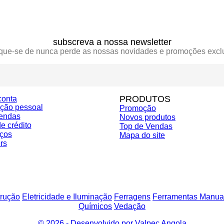
subscreva a nossa newsletter
ique-se de nunca perde as nossas novidades e promoções excl
PRODUTOS
conta
ação pessoal
Promoção
endas
Novos produtos
e crédito
Top de Vendas
ços
Mapa do site
rs
rução
Eletricidade e Iluminação
Ferragens
Ferramentas Manua
Químicos
Vedação
© 2026 - Desenvolvido por Valpec Angola