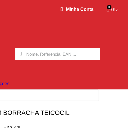
Minha Conta
0 Kz
ções
M BORRACHA TEICOCIL
a TEICOCIL