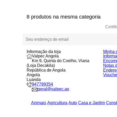
8 produtos na mesma categoria
Certif
Informação da loja
Minha 
Valpec Angola
Inform
Km 9, Quinta do Coelho, Viana
Encom
(Loja Decakila)
Notas d
República de Angola
Endere
Angola
Vouche
Luanda
947799354
geral@valpec.ao
Animais
Agricultura
Auto
Casa e Jardim
Const