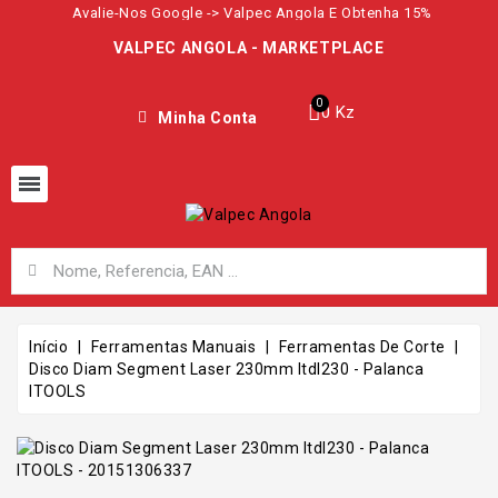
Avalie-Nos Google -> Valpec Angola E Obtenha 15%
VALPEC ANGOLA - MARKETPLACE
0 Kz
Minha Conta
Início
Ferramentas Manuais
Ferramentas De Corte
Disco Diam Segment Laser 230mm Itdl230 - Palanca
ITOOLS