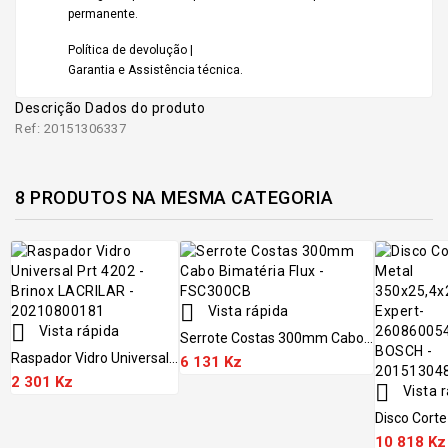
permanente.
Política de devolução |
Garantia e Assistência técnica.
Descrição
Dados do produto
Ref: 20151306337
8 PRODUTOS NA MESMA CATEGORIA

Vista rápida

Vista rápida
Serrote Costas 300mm Cabo...
Raspador Vidro Universal...
6 131 Kz
2 301 Kz

Vista 
Disco Corte 
10 818 Kz