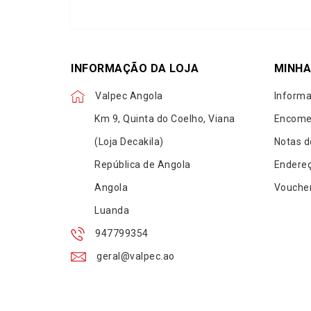
INFORMAÇÃO DA LOJA
MINHA
Valpec Angola
Informa
Km 9, Quinta do Coelho, Viana
Encome
(Loja Decakila)
Notas d
República de Angola
Endere
Angola
Vouche
Luanda
947799354
geral@valpec.ao