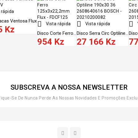
 rápida
acas Ventosa Flux



Vista rápida
Vista rápida
5 Kz
Disco Corte Ferro...
Disco Serra Circ Optiline...
Disc
954 Kz
27 166 Kz
77
SUBSCREVA A NOSSA NEWSLETTER
fique-Se De Nunca Perde As Nossas Novidades E Promoções Exclu