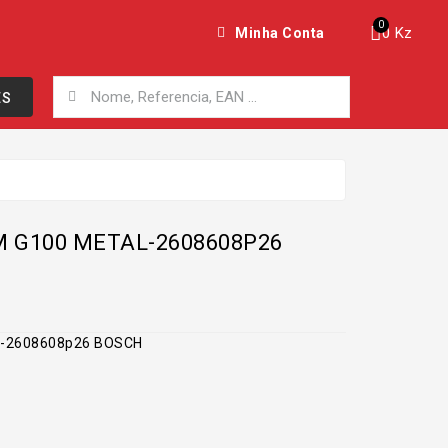
0 Kz
Minha Conta
ES
M G100 METAL-2608608P26
al-2608608p26 BOSCH