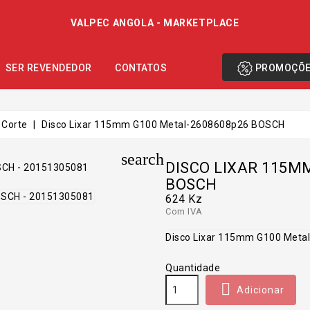
VALPEC ANGOLA - MARKETPLACE
PROMOÇÕ
SER REVENDEDOR
CONTATOS
 Corte
Disco Lixar 115mm G100 Metal-2608608p26 BOSCH
search
DISCO LIXAR 115M
BOSCH
624 Kz
Com IVA
Disco Lixar 115mm G100 Met
Quantidade

Adicionar