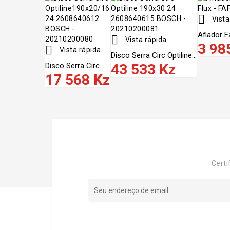

Vista
Afiador F

Vista rápida
3 98

Vista rápida
Disco Serra Circ Optiline...
Disco Serra Circ...
43 533 Kz
17 568 Kz
Certi