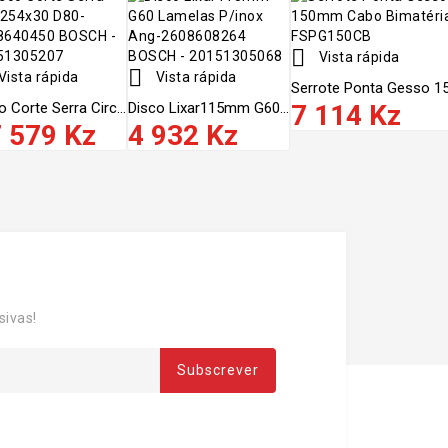

Vista rápida

Vista rápida
Vista rápida
Serrote Ponta Gesso 1
o Corte Serra Circ...
Disco Lixar115mm G60...
7 114 Kz
 579 Kz
4 932 Kz
sivas!