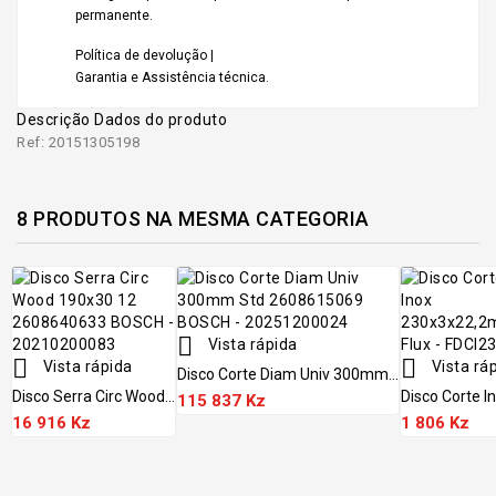
permanente.
Política de devolução |
Garantia e Assistência técnica.
Descrição
Dados do produto
Ref: 20151305198
8 PRODUTOS NA MESMA CATEGORIA

Vista rápida


Vista rápida
Vista rá
Disco Corte Diam Univ 300mm...
Disco Serra Circ Wood...
Disco Corte In
115 837 Kz
16 916 Kz
1 806 Kz