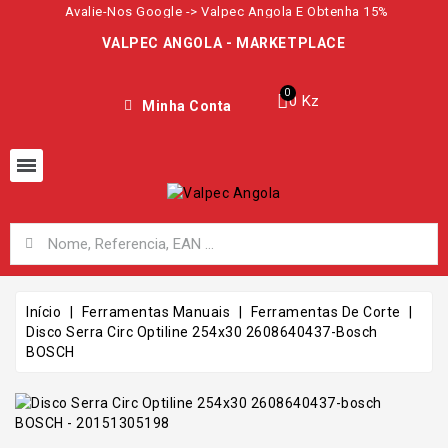
Avalie-Nos Google -> Valpec Angola E Obtenha 15%
VALPEC ANGOLA - MARKETPLACE
0 Kz
Minha Conta
Início
Ferramentas Manuais
Ferramentas De Corte
Disco Serra Circ Optiline 254x30 2608640437-Bosch
BOSCH