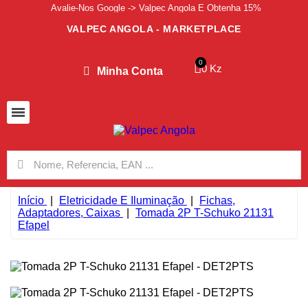
Avalie-Nos Google -> Valpec Angola E Obtenha 15%
VALPEC ANGOLA - MARKETPLACE
0 Kz
Minha Conta
Início
Eletricidade E Iluminação
Fichas,
Adaptadores, Caixas
Tomada 2P T-Schuko 21131
Efapel