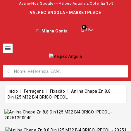
Avalie-Nos Google -> Valpec Angola E Obtenha 15%
VALPEC ANGOLA - MARKETPLACE
0 Kz
Minha Conta
Início
Ferragens
Fixação
Anilha Chapa Zn 8,8
Din125 M32 Bl4 BRICO+PECOL