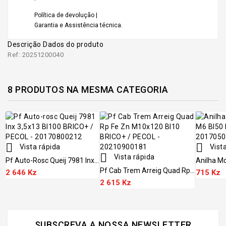
Política de devolução |
Garantia e Assistência técnica.
Descrição
Dados do produto
Ref: 20251200040
8 PRODUTOS NA MESMA CATEGORIA


Vista rápida
Vista

Vista rápida
Pf Auto-Rosc Queij 7981 Inx...
Anilha Mo
Pf Cab Trem Arreig Quad Rp...
2 646 Kz
715 Kz
2 615 Kz
SUBSCREVA A NOSSA NEWSLETTER