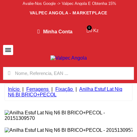
Avalie-Nos Google -> Valpec Angola E Obtenha 15%
VALPEC ANGOLA - MARKETPLACE
0 Kz
Minha Conta
Início
Ferragens
Fixação
Anilha Estuf Lat Niq
N6 Bl BRICO+PECOL