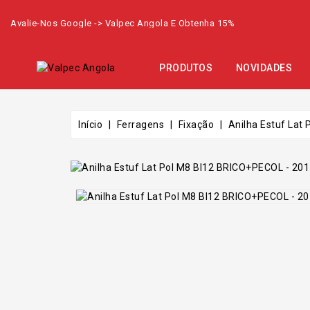
Avalie-Nos Google -> Valpec Angola E Obtenha 15%
PRODUTOS
NOVIDADES
Início
Ferragens
Fixação
Anilha Estuf Lat