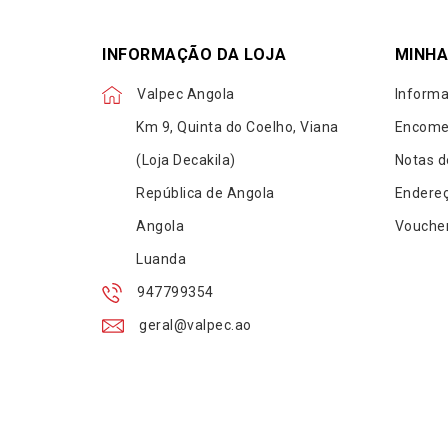
INFORMAÇÃO DA LOJA
MINHA
Valpec Angola
Informa
Km 9, Quinta do Coelho, Viana
Encome
(Loja Decakila)
Notas d
República de Angola
Endere
Angola
Vouche
Luanda
947799354
geral@valpec.ao