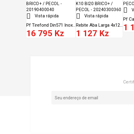

V


Vista rápida
Vista rápida
Pf Ca
Pf Tirefond Din571 Inox...
Rebite Aba Larga 4x12...
1 
16 795 Kz
1 127 Kz
Certi