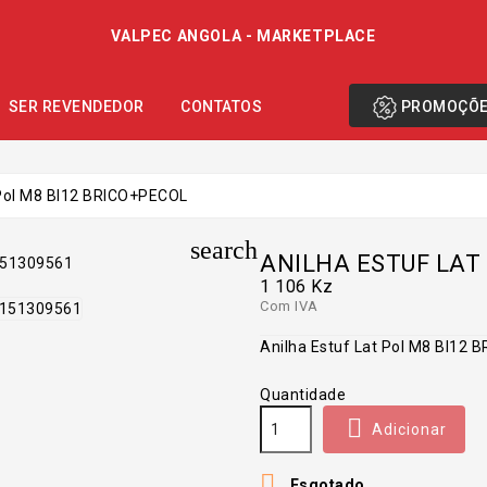
VALPEC ANGOLA - MARKETPLACE
PROMOÇÕ
SER REVENDEDOR
CONTATOS
 Pol M8 Bl12 BRICO+PECOL
search
ANILHA ESTUF LAT
1 106 Kz
Com IVA
Anilha Estuf Lat Pol M8 Bl12
Quantidade

Adicionar

Esgotado