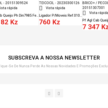

ista rápida
Vista rápida

Vista rápid
b Queijo Ph Din7985 Fe...
Ligador P/moveis Ref.010...
182 Kz
760 Kz
Pf Agl Cab Queij
7 347 K
SUBSCREVA A NOSSA NEWSLETTER
fique-Se De Nunca Perde As Nossas Novidades E Promoções Exclu