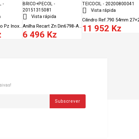

Vista rápida

a
Vista rápida
Cilindro Ref.790 54mm 27+27
o Pz Inox...
Anilha Recart Zn Din6798-A...
11 952 Kz
z
6 496 Kz
sivas!