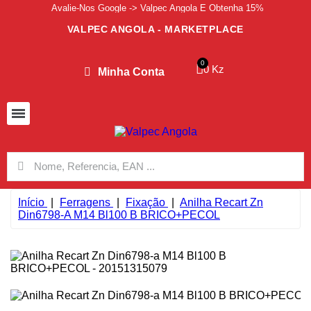
Avalie-Nos Google -> Valpec Angola E Obtenha 15%
VALPEC ANGOLA - MARKETPLACE
0 Kz
Minha Conta
Início
Ferragens
Fixação
Anilha Recart Zn
Din6798-A M14 Bl100 B BRICO+PECOL