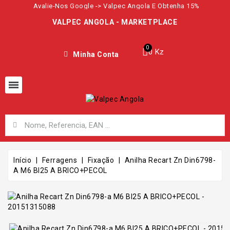
Avalie-Nos Google -> Valpec Angola E Obtenha 15%
VALPEC ANGOLA - MARKETPLACE
0 Kz
Minha Conta
Início
Ferragens
Fixação
Anilha Recart Zn Din6798-
A M6 Bl25 A BRICO+PECOL