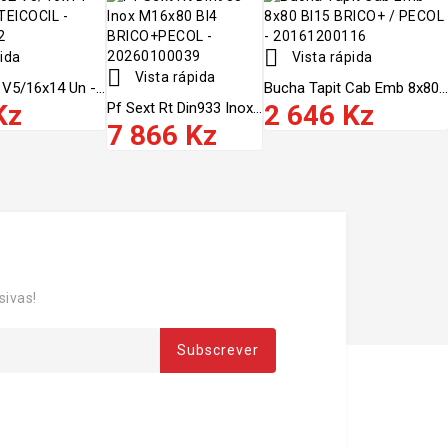

ida
Vista rápida

Vista rápida
V5/16x14 Un -...
Bucha Tapit Cab Emb 8x80...
Kz
Pf Sext Rt Din933 Inox...
2 646 Kz
7 866 Kz
sivas!