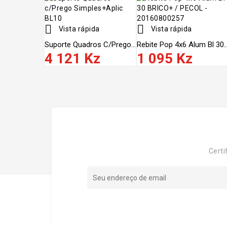


Vista rápida
Vista rápida
Suporte Quadros C/prego...
Rebite Pop 4x6 Alum Bl 30..
4 121 Kz
1 095 Kz
Certi