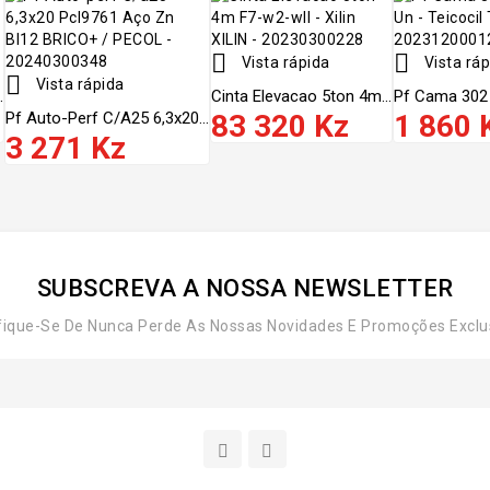


Vista rápida
Vista ráp

Vista rápida
.
Cinta Elevacao 5ton 4m...
Pf Cama 302 
Pf Auto-Perf C/a25 6,3x20...
83 320 Kz
1 860 
3 271 Kz
SUBSCREVA A NOSSA NEWSLETTER
fique-Se De Nunca Perde As Nossas Novidades E Promoções Exclu