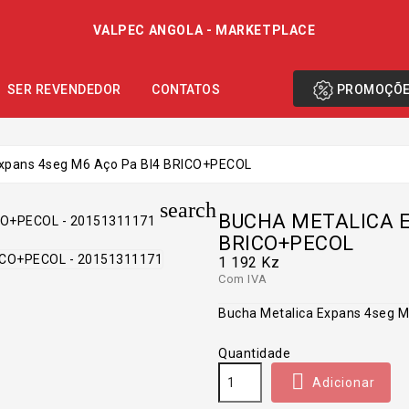
VALPEC ANGOLA - MARKETPLACE
PROMOÇÕ
SER REVENDEDOR
CONTATOS
Expans 4seg M6 Aço Pa Bl4 BRICO+PECOL
search
BUCHA METALICA E
BRICO+PECOL
1 192 Kz
Com IVA
Bucha Metalica Expans 4seg 
Quantidade

Adicionar