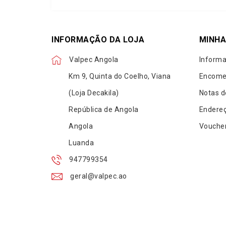
INFORMAÇÃO DA LOJA
MINHA
Valpec Angola
Informa
Km 9, Quinta do Coelho, Viana
Encome
(Loja Decakila)
Notas d
República de Angola
Endere
Angola
Vouche
Luanda
947799354
geral@valpec.ao